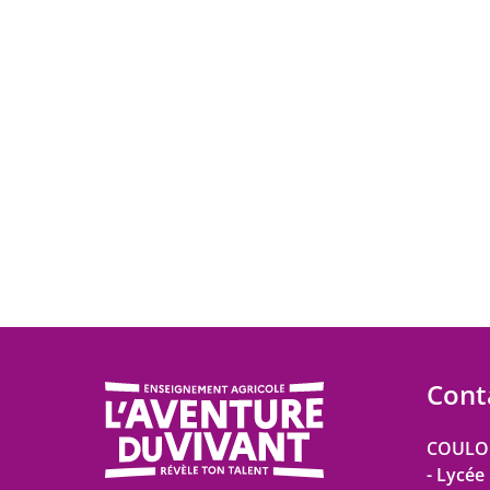
Cont
COULO
- Lycée