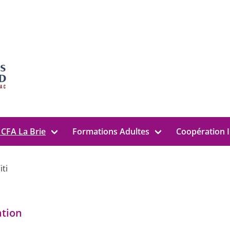
 CFA La Brie
Formations Adultes
Coopération I
iti
ation